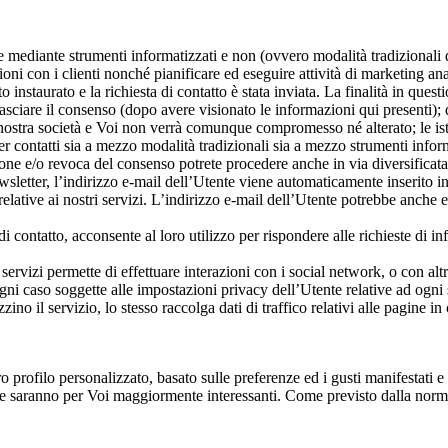
 mediante strumenti informatizzati e non (ovvero modalità tradizionali
i con i clienti nonché pianificare ed eseguire attività di marketing anal
to instaurato e la richiesta di contatto è stata inviata. La finalità in ques
rilasciare il consenso (dopo avere visionato le informazioni qui presenti);
a nostra società e Voi non verrà comunque compromesso né alterato; le is
per contatti sia a mezzo modalità tradizionali sia a mezzo strumenti info
zione e/o revoca del consenso potrete procedere anche in via diversificat
newsletter, l’indirizzo e-mail dell’Utente viene automaticamente inserito 
ative ai nostri servizi. L’indirizzo e-mail dell’Utente potrebbe anche es
i contatto, acconsente al loro utilizzo per rispondere alle richieste di i
i servizi permette di effettuare interazioni con i social network, o con al
ni caso soggette alle impostazioni privacy dell’Utente relative ad ogni s
no il servizio, lo stesso raccolga dati di traffico relativi alle pagine in c
 profilo personalizzato, basato sulle preferenze ed i gusti manifestati e 
 saranno per Voi maggiormente interessanti. Come previsto dalla normativ