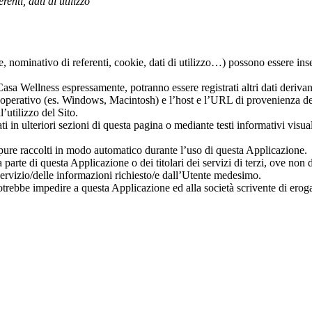
enti, dati di utilizzo
e, nominativo di referenti, cookie, dati di utilizzo…) possono essere in
Casa Wellness espressamente, potranno essere registrati altri dati derivan
ma operativo (es. Windows, Macintosh) e l’host e l’URL di provenienza del 
’utilizzo del Sito.
i in ulteriori sezioni di questa pagina o mediante testi informativi visual
ppure raccolti in modo automatico durante l’uso di questa Applicazione.
parte di questa Applicazione o dei titolari dei servizi di terzi, ove non d
 servizio/delle informazioni richiesto/e dall’Utente medesimo.
rebbe impedire a questa Applicazione ed alla società scrivente di erogare 