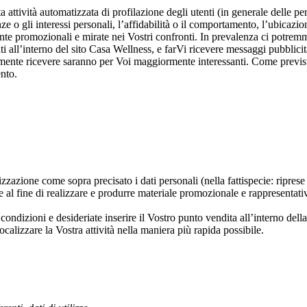
a attività automatizzata di profilazione degli utenti (in generale delle pe
e o gli interessi personali, l’affidabilità o il comportamento, l’ubicazio
ente promozionali e mirate nei Vostri confronti. In prevalenza ci potrem
i all’interno del sito Casa Wellness, e farVi ricevere messaggi pubblicit
lmente ricevere saranno per Voi maggiormente interessanti. Come previst
ento.
rizzazione come sopra precisato i dati personali (nella fattispecie: ripre
e al fine di realizzare e produrre materiale promozionale e rappresentati
ondizioni e desideriate inserire il Vostro punto vendita all’interno del
ocalizzare la Vostra attività nella maniera più rapida possibile.