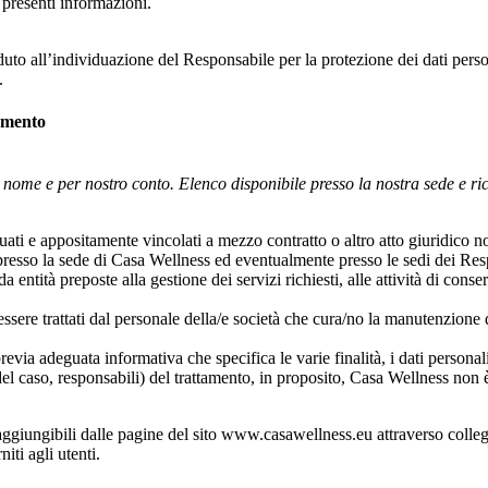
 presenti informazioni.
eduto all’individuazione del Responsabile per la protezione dei dati per
.
tamento
n nome e per nostro conto. Elenco disponibile presso la nostra sede e rich
ati e appositamente vincolati a mezzo contratto o altro atto giuridico no
presso la sede di Casa Wellness ed eventualmente presso le sedi dei Respo
a entità preposte alla gestione dei servizi richiesti, alle attività di con
ssere trattati dal personale della/e società che cura/no la manutenzione de
evia adeguata informativa che specifica le varie finalità, i dati personali
e del caso, responsabili) del trattamento, in proposito, Casa Wellness no
, raggiungibili dalle pagine del sito www.casawellness.eu attraverso colle
iti agli utenti.