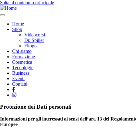
Salta al contenuto principale
Home
Shop
Navigazione
Videocorsi
principale
Dr. Spiller
Fitogea
Chi siamo
Formazione
Cosmetica
Tecnologie
Business
Eventi
Contatti
Protezione dei Dati personali
Informazioni per gli interessati ai sensi dell’art. 13 del Regolam
Europee