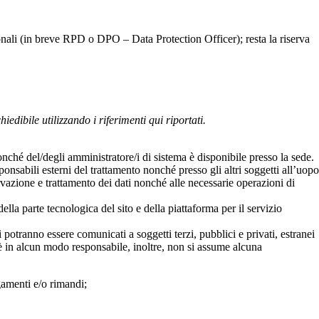
sonali (in breve RPD o DPO – Data Protection Officer); resta la riserva
iedibile utilizzando i riferimenti qui riportati.
nché del/degli amministratore/i di sistema è disponibile presso la sede.
nsabili esterni del trattamento nonché presso gli altri soggetti all’uopo
servazione e trattamento dei dati nonché alle necessarie operazioni di
lla parte tecnologica del sito e della piattaforma per il servizio
 potranno essere comunicati a soggetti terzi, pubblici e privati, estranei
n è in alcun modo responsabile, inoltre, non si assume alcuna
gamenti e/o rimandi;