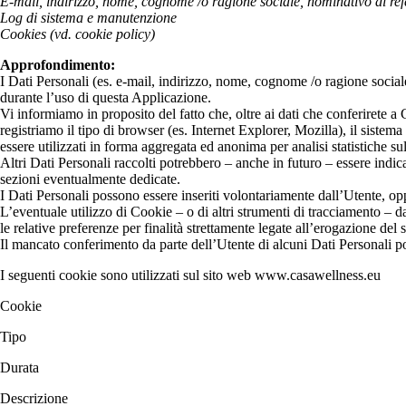
E-mail, indirizzo, nome, cognome /o ragione sociale, nominativo di refer
Log di sistema e manutenzione
Cookies (vd. cookie policy)
Approfondimento:
I Dati Personali (es. e-mail, indirizzo, nome, cognome /o ragione social
durante l’uso di questa Applicazione.
Vi informiamo in proposito del fatto che, oltre ai dati che conferirete a 
registriamo il tipo di browser (es. Internet Explorer, Mozilla), il siste
essere utilizzati in forma aggregata ed anonima per analisi statistiche sull
Altri Dati Personali raccolti potrebbero – anche in futuro – essere indicat
sezioni eventualmente dedicate.
I Dati Personali possono essere inseriti volontariamente dall’Utente, o
L’eventuale utilizzo di Cookie – o di altri strumenti di tracciamento – da 
le relative preferenze per finalità strettamente legate all’erogazione del
Il mancato conferimento da parte dell’Utente di alcuni Dati Personali pot
I seguenti cookie sono utilizzati sul sito web www.casawellness.eu
Cookie
Tipo
Durata
Descrizione