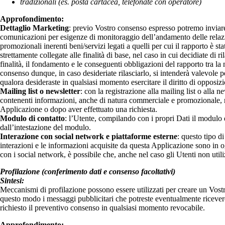
tradizionali (es. posta cartacea, telefonate con operatore)
Approfondimento:
Dettaglio Marketing
: previo Vostro consenso espresso potremo inviare
comunicazioni per esigenze di monitoraggio dell’andamento delle relazion
promozionali inerenti beni/servizi legati a quelli per cui il rapporto è sta
strettamente collegate alle finalità di base, nel caso in cui decidiate di 
finalità, il fondamento e le conseguenti obbligazioni del rapporto tra l
consenso dunque, in caso desideriate rilasciarlo, si intenderà valevole 
qualora desideraste in qualsiasi momento esercitare il diritto di opposi
Mailing list o newsletter
: con la registrazione alla mailing list o alla 
contenenti informazioni, anche di natura commerciale e promozionale, rel
Applicazione o dopo aver effettuato una richiesta.
Modulo di contatto
: l’Utente, compilando con i propri Dati il modulo d
dall’intestazione del modulo.
Interazione con social network e piattaforme esterne
: questo tipo d
interazioni e le informazioni acquisite da questa Applicazione sono in og
con i social network, è possibile che, anche nel caso gli Utenti non utilizzi
Profilazione (conferimento dati e consenso facoltativi)
Sintesi:
Meccanismi di profilazione possono essere utilizzati per creare un Vostro
questo modo i messaggi pubblicitari che potreste eventualmente ricevere
richiesto il preventivo consenso in qualsiasi momento revocabile.
Approfondimento: