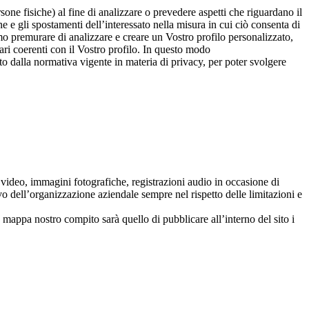
rsone fisiche) al fine di analizzare o prevedere aspetti che riguardano il
ne e gli spostamenti dell’interessato nella misura in cui ciò consenta di
mo premurare di analizzare e creare un Vostro profilo personalizzato,
ari coerenti con il Vostro profilo. In questo modo
o dalla normativa vigente in materia di privacy, per poter svolgere
se video, immagini fotografiche, registrazioni audio in occasione di
vo dell’organizzazione aziendale sempre nel rispetto delle limitazioni e
la mappa nostro compito sarà quello di
pubblicare all’interno del sito i