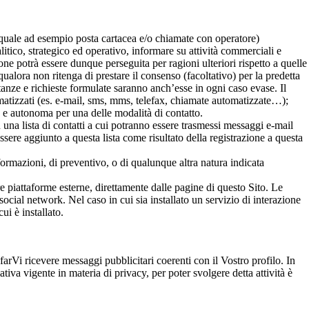
 quale ad esempio posta cartacea e/o chiamate con operatore)
itico, strategico ed operativo, informare su attività commerciali e
tione potrà essere dunque perseguita per ragioni ulteriori rispetto a quelle
 qualora non ritenga di prestare il consenso (facoltativo) per la predetta
tanze e richieste formulate saranno anch’esse in ogni caso evase. Il
rmatizzati (es. e-mail, sms, mms, telefax, chiamate automatizzate…);
a e autonoma per una delle modalità di contatto.
in una lista di contatti a cui potranno essere trasmessi messaggi e-mail
sere aggiunto a questa lista come risultato della registrazione a questa
nformazioni, di preventivo, o di qualunque altra natura indicata
tre piattaforme esterne, direttamente dalle pagine di questo Sito. Le
ocial network. Nel caso in cui sia installato un servizio di interazione
ui è installato.
farVi ricevere messaggi pubblicitari coerenti con il Vostro profilo. In
a vigente in materia di privacy, per poter svolgere detta attività è