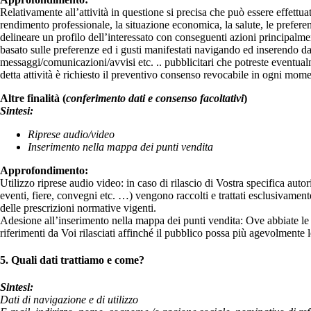
Relativamente all’attività in questione si precisa che può essere effettuat
rendimento professionale, la situazione economica, la salute, le preferenz
delineare un profilo dell’interessato con conseguenti azioni principalm
basato sulle preferenze ed i gusti manifestati navigando ed inserendo dat
messaggi/comunicazioni/avvisi etc. .. pubblicitari che potreste eventua
detta attività è richiesto il preventivo consenso revocabile in ogni mom
Altre finalità (
conferimento dati e consenso facoltativi
)
Sintesi:
Riprese audio/video
Inserimento nella mappa dei punti vendita
Approfondimento:
Utilizzo riprese audio video: in caso di rilascio di Vostra specifica auto
eventi, fiere, convegni etc. …) vengono raccolti e trattati esclusivament
delle prescrizioni normative vigenti.
Adesione all’inserimento nella mappa dei punti vendita: Ove abbiate le c
riferimenti da Voi rilasciati affinché il pubblico possa più agevolmente l
5. Quali dati trattiamo e come?
Sintesi:
Dati di navigazione e di utilizzo