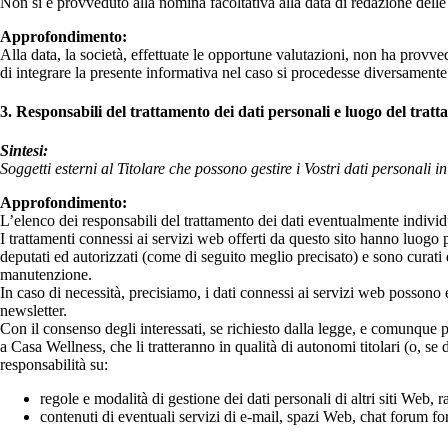
Non si è provveduto alla nomina facoltativa alla data di redazione delle
Approfondimento:
Alla data, la società, effettuate le opportune valutazioni, non ha provv
di integrare la presente informativa nel caso si procedesse diversamente
3. Responsabili del trattamento dei dati personali e luogo del trat
Sintesi:
Soggetti esterni al Titolare che possono gestire i Vostri dati personali i
Approfondimento:
L’elenco dei responsabili del trattamento dei dati eventualmente individu
I trattamenti connessi ai servizi web offerti da questo sito hanno luogo 
deputati ed autorizzati (come di seguito meglio precisato) e sono curati d
manutenzione.
In caso di necessità, precisiamo, i dati connessi ai servizi web possono e
newsletter.
Con il consenso degli interessati, se richiesto dalla legge, e comunque pr
a Casa Wellness, che li tratteranno in qualità di autonomi titolari (o, s
responsabilità su:
regole e modalità di gestione dei dati personali di altri siti Web
contenuti di eventuali servizi di e-mail, spazi Web, chat forum forn